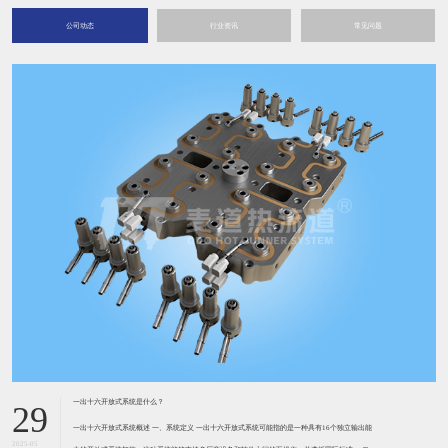
29
一出十六开放式系统概述 一、系统定义 一出十六开放式系统可能指的是一种具有16个独立输出能
2025-05
力的开放式系统架构。这种系统能够支持多厂商设备和软件之间的互操作，并遵循国际标准。 二、
系统特性 标准化：遵循国际标准
针阀式热流道的控制浇口开启时间
29
针阀式热流道的控制浇口开启时间 1、针阀式热流道，通过控制浇口开启时间，保证型腔
2025-05
填充顺畅及熔体流动平衡，消除熔接痕。 大型注塑件的注塑制造通常需要两个或多个热浇口才
能注满。对于普通的热浇注系统，在注射开始时浇口便随之同时开启。这样的进胶方式不可避免地
存在熔合缺陷，即在两股熔料前锋
传统热流道是怎么样的？
29
传统热流道概述 传统热流道，作为注塑模具中的关键组成部分，主要功能是通过加热的方式保持流
2025-05
道和浇口的塑料处于熔融状态，以便将融化的塑料粒子有效地注入到模具的型腔中。以下是对传统
热流道的详细解析： 1. 基本定义与工作原理 定义：
热流道系统的特性
29
一、热流道系统的优点： 1、节省塑料原料：在纯热流道模具中因没有冷浇道，所以无生
2025-05
产废料。这对于塑料价格贵的应用项目意义尤其重大。事实上，国际上主要的热流道生产厂商均在
世界上石油及塑料原料价格昂贵的年代得到了迅猛的发展。因为热流道技术是减少费料降低材料费
的有效途径。 二、热流道系统
热流道技术的发展趋势
29
热流道系统通常由热喷嘴，隔板，温度控制箱和配件组成。热喷嘴通常包括热嘴型，浇注套型
2025-05
和阀针型。 分流板用于模具中的多腔或多点进给或单点进给的情况，但进给量有偏差。该材料
通常为P20或H13，通常分为两类：标准和非标准。其结构形式主要取决于模具腔在模具上的分