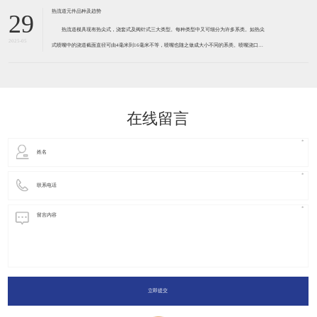
力的开放式系统架构。这种系统能够支持多厂商设备和软件之间的互操作，并遵循国际标准。 二、
系统特性 标准化：遵循国际标准
针阀式热流道的控制浇口开启时间
29
针阀式热流道的控制浇口开启时间 1、针阀式热流道，通过控制浇口开启时间，保证型腔
2025-05
填充顺畅及熔体流动平衡，消除熔接痕。 大型注塑件的注塑制造通常需要两个或多个热浇口才
能注满。对于普通的热浇注系统，在注射开始时浇口便随之同时开启。这样的进胶方式不可避免地
存在熔合缺陷，即在两股熔料前锋
传统热流道是怎么样的？
29
传统热流道概述 传统热流道，作为注塑模具中的关键组成部分，主要功能是通过加热的方式保持流
2025-05
道和浇口的塑料处于熔融状态，以便将融化的塑料粒子有效地注入到模具的型腔中。以下是对传统
热流道的详细解析： 1. 基本定义与工作原理 定义：
热流道系统的特性
29
一、热流道系统的优点： 1、节省塑料原料：在纯热流道模具中因没有冷浇道，所以无生
2025-05
产废料。这对于塑料价格贵的应用项目意义尤其重大。事实上，国际上主要的热流道生产厂商均在
世界上石油及塑料原料价格昂贵的年代得到了迅猛的发展。因为热流道技术是减少费料降低材料费
的有效途径。 二、热流道系统
热流道技术的发展趋势
29
热流道系统通常由热喷嘴，隔板，温度控制箱和配件组成。热喷嘴通常包括热嘴型，浇注套型
2025-05
和阀针型。 分流板用于模具中的多腔或多点进给或单点进给的情况，但进给量有偏差。该材料
通常为P20或H13，通常分为两类：标准和非标准。其结构形式主要取决于模具腔在模具上的分
布，喷嘴的布置和浇口的位置。温度
热流道元件品种及趋势
29
热流道模具现有热尖式，浇套式及阀针式三大类型。每种类型中又可细分为许多系类。如热尖